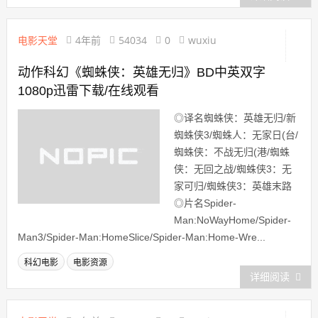
电影天堂
4年前
54034
0
wuxiu
动作科幻《蜘蛛侠：英雄无归》BD中英双字
1080p迅雷下载/在线观看
◎译名蜘蛛侠：英雄无归/新
蜘蛛侠3/蜘蛛人：无家日(台/
蜘蛛侠：不战无归(港/蜘蛛
侠：无回之战/蜘蛛侠3：无
家可归/蜘蛛侠3：英雄末路
◎片名Spider-
Man:NoWayHome/Spider-
Man3/Spider-Man:HomeSlice/Spider-Man:Home-Wre...
科幻电影
电影资源
详细阅读