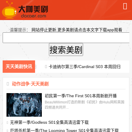
温馨提示：
网站停止更新,更多美剧请点击本文字下载app观看
天天美剧快讯
r S02 本周回归
卡迪纳尔第三季/Cardinal S03 本周回归
海中
动作战争·天天美剧
初民第一季/The First S01本周新剧开播
BeauWillimon打造的新剧《初民》由Hulu网和英国
四频道共同开...
无神第一季/Godless S01全集高清迅雷下载
巨塔杀机第一季/The Looming Tower S01全集高清迅雷下载