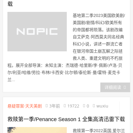
载
基地第二季2023美国欧美剧/
美国剧/剧情/科幻/欧美所有
的帝国都将陨落。该剧改编
自艾萨克·阿西莫夫同名经典
科幻小说，讲述一群流亡者
在银河帝国土崩瓦解之际拯
救人类、重建文明的不朽旅
程。展开全部导演：未知主演：杰瑞德·哈里斯/李·佩斯/卢洛·贝
尔/利亚/哈维/劳拉·布林/卡西安·比尔顿/泰伦斯·曼/霍特·麦克卡
兰...
详细阅读
悬疑罪案·天天美剧
3年前
19722
0
wuxiu
救赎第一季/Penance Season 1 全集高清迅雷下载
救赎第一季2022英国,爱尔兰