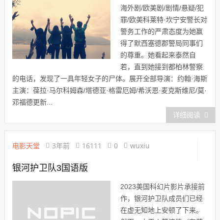
海外剧/欧美剧/剧情/悬疑/犯
罪/欧美科莱特·坎宁安警长对
警务工作的严肃态度为她赢
得了默西塞德郡警局同事们
的尊重。她看起来泰然自
若，直到她接到都柏林警察
的电话，发现了一具年轻女子的尸体。展开全部导演：约翰·海斯
主演：葆拉·马尔科姆森/塔德亚·格雷厄姆/希沃恩·麦克斯维尼/莫·
邓福德更新...
详细阅读
电影天堂
3年前
16111
0
wuxiu
银河护卫队3国语版
2023美国科幻片影片承接前
作，银河护卫队成员们已经
在虚无知地上安顿了下来。