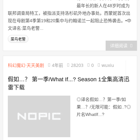
最年长的新人在48岁时成为
联邦调查局特工，被指派支持洛杉矶外地办事处。西蒙妮首次出
现在母剧第4季第19和20集中与约翰诺兰一起阻止恐怖袭击。•中
文译名:菜鸟老警...
菜鸟老警
详细阅读
科幻魔幻·天天美剧
4年前
28203
0
wuxiu
假如…？ 第一季/What If...? Season 1全集高清迅
雷下载
◎译名假如…？第一季/如
果…？/无限可能：假如..?◎
片名WhatIf...?