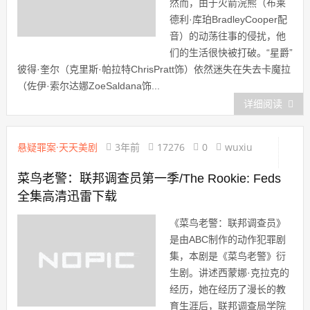
然而，由于火箭浣熊（布莱
德利·库珀BradleyCooper配
音）的动荡往事的侵扰，他
们的生活很快被打破。“星爵”
彼得·奎尔（克里斯·帕拉特ChrisPratt饰）依然迷失在失去卡魔拉
（佐伊·索尔达娜ZoeSaldana饰...
详细阅读
悬疑罪案·天天美剧
3年前
17276
0
wuxiu
菜鸟老警：联邦调查员第一季/The Rookie: Feds
全集高清迅雷下载
《菜鸟老警：联邦调查员》
是由ABC制作的动作犯罪剧
集，本剧是《菜鸟老警》衍
生剧。讲述西蒙娜·克拉克的
经历，她在经历了漫长的教
育生涯后，联邦调查局学院