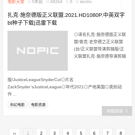
电影天堂
5年前
68264
0
wuxiu
扎克·施奈德版正义联盟.2021.HD1080P.中英双字
bt种子下载|迅雷下载
◎译名扎克·施奈德版正义联
盟/查克·史奈德之正义联盟
(台/正义联盟导演剪辑版/正
义联盟扎克·施奈德导演剪辑
版/JusticeLeagueSnyderCut◎片名
ZackSnyder’sJusticeLeague◎年代2021◎产地美国◎类别动
作 ...
科幻电影
电影资源
详细阅读
‹‹
1
2
3
4
5
6
7
8