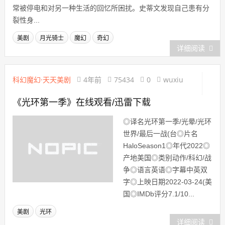
常被停电和对另一种生活的回忆所困扰。史蒂文发现自己患有分
裂性身...
美剧
月光骑士
魔幻
奇幻
详细阅读
科幻魔幻·天天美剧
4年前
75434
0
wuxiu
《光环第一季》在线观看/迅雷下载
◎译名光环第一季/光晕/光环
世界/最后一战(台◎片名
HaloSeason1◎年代2022◎
产地美国◎类别动作/科幻/战
争◎语言英语◎字幕中英双
字◎上映日期2022-03-24(美
国◎IMDb评分7.1/10...
美剧
光环
详细阅读