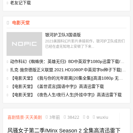
老友记下载
电影天堂
银河护卫队3国语版
2023美国科幻片影片承接前作，银河护卫队成员们
已经在虚无知地上安顿了下来...
动作科幻《蜘蛛侠：英雄无归》BD中英双字1080p迅雷下载/在线观看
扎克·施奈德版正义联盟.2021.HD1080P.中英双字bt种子下载|迅雷下载
【电影天堂】《我与你的光年距离[20集全集][高清1080p 无水印]》百度云下载
【电影天堂】《盖世谎言[国语中字]》高清迅雷下载
【电影天堂】《夜色人生/夜行人生[外挂中字]》高清迅雷下载
喜剧情景·天天美剧
3年前
38422
0
wuxiu
风骚女子第二季/Minx Season 2 全集高清迅雷下