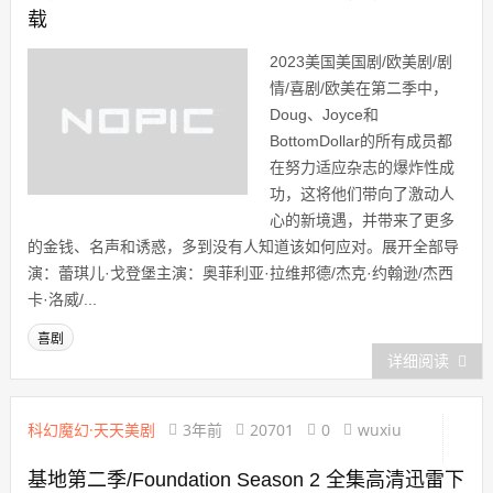
载
2023美国美国剧/欧美剧/剧
情/喜剧/欧美在第二季中，
Doug、Joyce和
BottomDollar的所有成员都
在努力适应杂志的爆炸性成
功，这将他们带向了激动人
心的新境遇，并带来了更多
的金钱、名声和诱惑，多到没有人知道该如何应对。展开全部导
演：蕾琪儿·戈登堡主演：奥菲利亚·拉维邦德/杰克·约翰逊/杰西
卡·洛威/...
喜剧
详细阅读
科幻魔幻·天天美剧
3年前
20701
0
wuxiu
基地第二季/Foundation Season 2 全集高清迅雷下